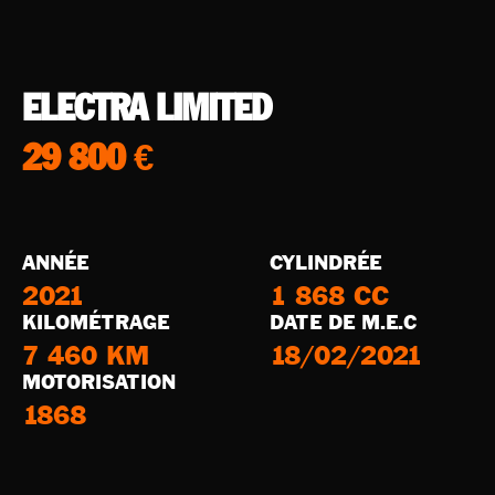
Ces cookies
sont nécessaire
pour le bon
fonctionnement
du site.
ELECTRA LIMITED
29 800 €
Statistiques
Utilisé pour
mesurer
l'audience
du site.
ANNÉE
CYLINDRÉE
2021
1 868 CC
KILOMÉTRAGE
DATE DE M.E.C
Expérience
Afin que notre
7 460 KM
18/02/2021
site web
MOTORISATION
fonctionne
aussi bien que
1868
possible
pendant votre
visite. Si vous
refusez ces