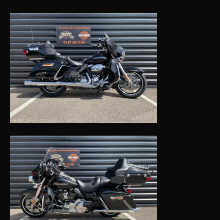
cookies,
certaines
fonctionnalités
disparaîtront
du site web.
Marketing
En partageant
vos centres
d'intérêt et
votre
comportement
lorsque vous
visitez notre
site, vous
augmentez les
chances de
voir apparaître
des contenus
et des offres
personnalisés.