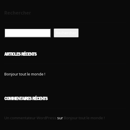
Ces cookies
sont nécessaire
Rechercher
pour le bon
fonctionnement
du site.
Rechercher
Statistiques
Utilisé pour
ARTICLES RÉCENTS
mesurer
l'audience
du site.
Bonjour tout le monde !
Expérience
Afin que notre
site web
COMMENTAIRES RÉCENTS
fonctionne
aussi bien que
possible
Un commentateur WordPress
sur
Bonjour tout le monde !
pendant votre
visite. Si vous
refusez ces