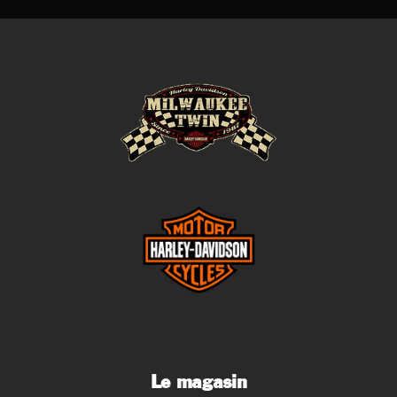
cookies,
certaines
fonctionnalités
disparaîtront
du site web.
Marketing
En partageant
vos centres
d'intérêt et
votre
comportement
lorsque vous
visitez notre
site, vous
augmentez les
chances de
voir apparaître
des contenus
et des offres
personnalisés.
Le magasin