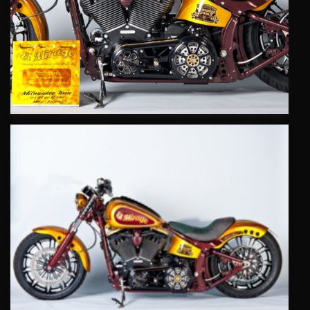
Ces cookies
sont nécessaire
pour le bon
fonctionnement
du site.
Statistiques
Utilisé pour
mesurer
l'audience
du site.
Expérience
Afin que notre
site web
fonctionne
aussi bien que
possible
pendant votre
visite. Si vous
refusez ces