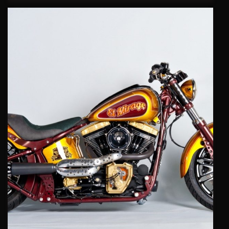
cookies,
certaines
fonctionnalités
disparaîtront
du site web.
Marketing
En partageant
vos centres
d'intérêt et
votre
comportement
lorsque vous
visitez notre
site, vous
augmentez les
chances de
voir apparaître
des contenus
et des offres
personnalisés.